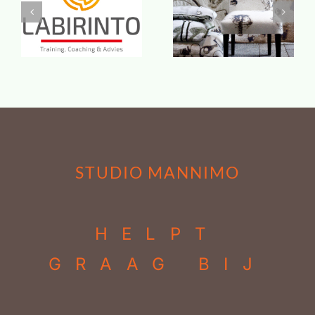
Lonneke de Kok –
Labirinto
Kunstenares
STUDIO MANNIMO
HELPT
GRAAG BIJ