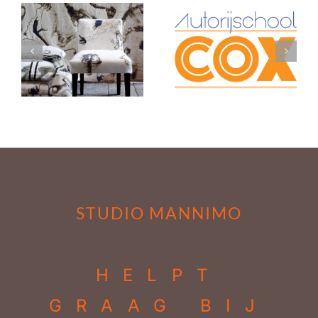
Lonneke de Kok –
Autorijschool Cox
Kunstenares
STUDIO MANNIMO
HELPT
GRAAG BIJ