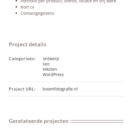
Portfolio per product, dienst, locatie en vrij werk
Kort cv
Contactgegevens
Project details
ontwerp
Categorieën:
seo
teksten
WordPress
boomfotografie.nl
Project URL:
Gerelateerde projecten